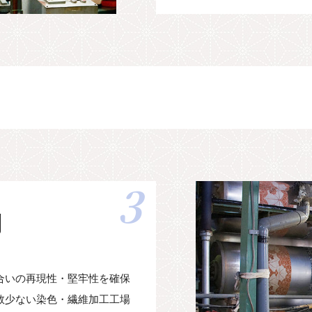
3
制
合いの再現性・堅牢性を確保
数少ない染色・繊維加工工場